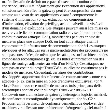
matérielles afin de définir un espace d’exécution continu et de
confiance. <br />Il faut également que l’exécution des applications
soit sécurisée. En effet, la gateway peut être compromise via une
attaque au niveau de ses applications visant à compromettre le
système d’information (p. ex. extraction ou compromission
d’information, élévation de privilège, action malveillante vis-à-vis
d’un domaine d’exécution). Ces attaques peuvent aussi être mises en
oeuvre via le lien de communication radio et viser à brouiller des
communications (attaque DoS), modifier des paquets en vue de
mettre en place une attaque DoS, ou tout autre attaque visant à
compromettre l’infrastructure de communication.<br />Les attaques
physiques et les attaques sur la micro-architecture des processeurs ne
sont pas considérées, de même que les attaques sur l’architecture des
composants reconfigurables (p. ex. les fuites d’information via des
lignes de routage adjacentes au sein d’un FPGA). Ces attaques ne
sont pas au coeur du projet TrustGW aussi elles ne constituent pas le
modèle de menaces. Cependant, certaines des contributions
développées apporteront des éléments de contre-mesures contre ces
attaques (p. ex. par la mise en place d’enclaves exclusives).<br />
<br />Pour adresser ce modèle de menaces trois principaux défis
scientifiques sont au coeur du projet TrustGW :<br />- C1 :
Concevoir une architecture de gateway hétérogène logiciel-matériel,
de confiance et reconfigurable dynamiquement ;<br />- C2 :
Proposer un hyperviseur de confiance permettant de déployer des
machines virtuelles sur une architecture hétérogène logiciel-matériel