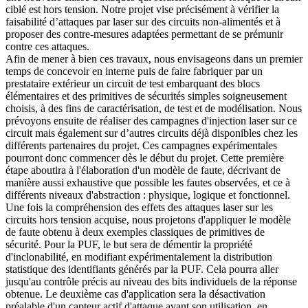
ciblé est hors tension. Notre projet vise précisément à vérifier la
faisabilité d’attaques par laser sur des circuits non-alimentés et à
proposer des contre-mesures adaptées permettant de se prémunir
contre ces attaques.
Afin de mener à bien ces travaux, nous envisageons dans un premier
temps de concevoir en interne puis de faire fabriquer par un
prestataire extérieur un circuit de test embarquant des blocs
élémentaires et des primitives de sécurités simples soigneusement
choisis, à des fins de caractérisation, de test et de modélisation. Nous
prévoyons ensuite de réaliser des campagnes d'injection laser sur ce
circuit mais également sur d’autres circuits déjà disponibles chez les
différents partenaires du projet. Ces campagnes expérimentales
pourront donc commencer dès le début du projet. Cette première
étape aboutira à l'élaboration d'un modèle de faute, décrivant de
manière aussi exhaustive que possible les fautes observées, et ce à
différents niveaux d'abstraction : physique, logique et fonctionnel.
Une fois la compréhension des effets des attaques laser sur les
circuits hors tension acquise, nous projetons d'appliquer le modèle
de faute obtenu à deux exemples classiques de primitives de
sécurité. Pour la PUF, le but sera de démentir la propriété
d'inclonabilité, en modifiant expérimentalement la distribution
statistique des identifiants générés par la PUF. Cela pourra aller
jusqu'au contrôle précis au niveau des bits individuels de la réponse
obtenue. Le deuxième cas d'application sera la désactivation
préalable d'un capteur actif d'attaque avant son utilisation, en