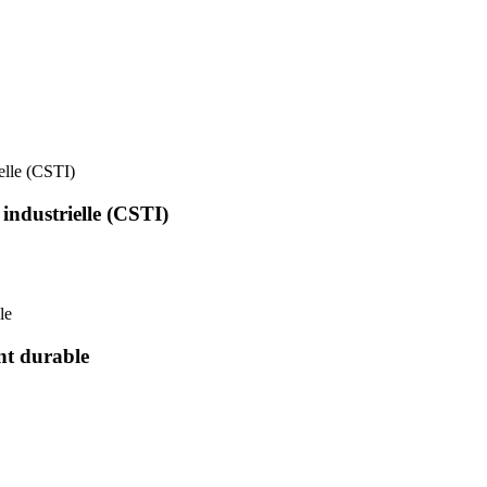
ielle (CSTI)
 industrielle (CSTI)
le
nt durable