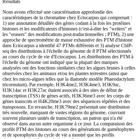
Résultats
Nous avons effectué une caractérisation approfondie des
caractéristiques de la chromatine chez Ectocarpus qui comprenait :
1) une annotation détaillée des gènes codant à la fois les protéines
histones et les modificateurs d'histones (c'est-à-dire les "writers" et
les "erasers" des modifications post-traductionnelles ; PTM), 2) une
approche de spectrométrie de masse exhaustive des PTM d'histone
dans Ectocarpus a identifié 47 PTMs différents et 3) analyse ChIP-
seq des distributions à l'échelle du génome de 8 PTM sélectionnés
au cours du cycle de vie d'Ectocarpus. Les distributions des PTM à
l'échelle du génome ont indiqué que la plupart des marques
analysées ont des fonctions similaires chez les algues brunes à celles
observées chez les animaux et/ou les plantes terrestres (ainsi que
chez les micro-algues telles que la diatomée modèle Phaeodactylum
tricornutum). Par exemple, H3K4me2, H3K4me3, H3K9ac,
H3K14ac et H3K27ac étaient associés à des sites de début de
transcription (TSS) de gènes actifs, H3K36me3 avec les corps de
gènes transcrits et H4K20me3 avec des séquences répétées et des
transposons. En revanche, H3K79me2 présentait une distribution
très nouvelle, marquant de vastes régions du génome, couvrant
souvent plusieurs unités de transcription, un patron qui n'a été
observé dans aucun autre organisme à ce jour. La comparaison des
profils PTM des histones au cours des générations de gamétophytes
et de sporophytes du cycle de vie a montré que les profils