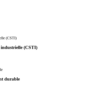
ielle (CSTI)
 industrielle (CSTI)
le
nt durable