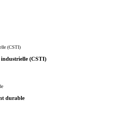
ielle (CSTI)
 industrielle (CSTI)
le
nt durable