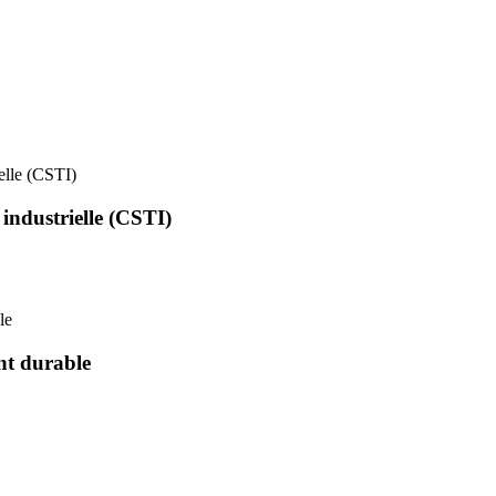
ielle (CSTI)
 industrielle (CSTI)
le
nt durable