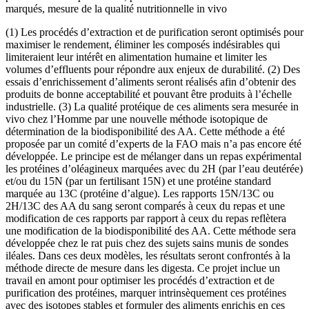
marqués, mesure de la qualité nutritionnelle in vivo
(1) Les procédés d’extraction et de purification seront optimisés pour
maximiser le rendement, éliminer les composés indésirables qui
limiteraient leur intérêt en alimentation humaine et limiter les
volumes d’effluents pour répondre aux enjeux de durabilité. (2) Des
essais d’enrichissement d’aliments seront réalisés afin d’obtenir des
produits de bonne acceptabilité et pouvant être produits à l’échelle
industrielle. (3) La qualité protéique de ces aliments sera mesurée in
vivo chez l’Homme par une nouvelle méthode isotopique de
détermination de la biodisponibilité des AA. Cette méthode a été
proposée par un comité d’experts de la FAO mais n’a pas encore été
développée. Le principe est de mélanger dans un repas expérimental
les protéines d’oléagineux marquées avec du 2H (par l’eau deutérée)
et/ou du 15N (par un fertilisant 15N) et une protéine standard
marquée au 13C (protéine d’algue). Les rapports 15N/13C ou
2H/13C des AA du sang seront comparés à ceux du repas et une
modification de ces rapports par rapport à ceux du repas reflètera
une modification de la biodisponibilité des AA. Cette méthode sera
développée chez le rat puis chez des sujets sains munis de sondes
iléales. Dans ces deux modèles, les résultats seront confrontés à la
méthode directe de mesure dans les digesta. Ce projet inclue un
travail en amont pour optimiser les procédés d’extraction et de
purification des protéines, marquer intrinsèquement ces protéines
avec des isotopes stables et formuler des aliments enrichis en ces