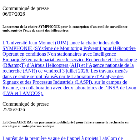
Communiqué de presse
06/07/2026
Lancement de la chaire SYMPHONIE pour la conception d’un outil de surveillance
embarqué de l’état de santé des hélicoptères
L’Université Jean Monnet (UJM) lance la chaire industrielle
SYMPHONIE (SYstème de Monitoring Préventif pour Hélicoptère
Opérant en conditions Non stationnaires avec Intelligence
Embarquée) en partenariat avec le service Recherche et Technologie
(R&amp;T) d’Airbus Helicopters (AH) et l’Agence nationale de la
recherche (ANR) ce vendredi 3 juillet 2026. Les travaux menés
dans ce cadre seront réalisés par le Laboratoire d’Analyse des
Signaux et des Processus Industriels (LASPI), sur le campus de
Roanne, en collaboration avec deux laboratoires de l’INSA de Lyon
(LVA et LAMCOS).
Communiqué de presse
25/06/2026
LabCom AURORA : un partenariat public/privé pour faire avancer la recherche en
oncologie et radiopharmaceutique
Lauréat de la première vague de l’appel à projets LabCom de