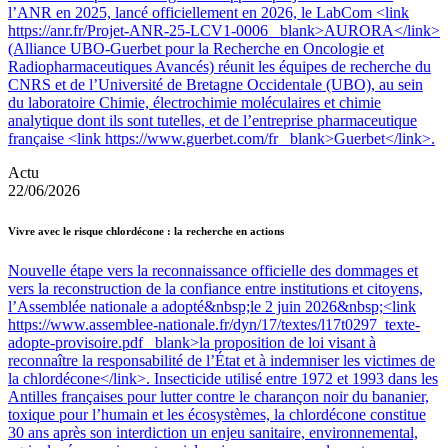
l’ANR en 2025, lancé officiellement en 2026, le LabCom <link
https://anr.fr/Projet-ANR-25-LCV1-0006 _blank>AURORA</link>
(Alliance UBO-Guerbet pour la Recherche en Oncologie et
Radiopharmaceutiques Avancés) réunit les équipes de recherche du
CNRS et de l’Université de Bretagne Occidentale (UBO), au sein
du laboratoire Chimie, électrochimie moléculaires et chimie
analytique dont ils sont tutelles, et de l’entreprise pharmaceutique
française <link https://www.guerbet.com/fr _blank>Guerbet</link>.
Actu
22/06/2026
Vivre avec le risque chlordécone : la recherche en actions
Nouvelle étape vers la reconnaissance officielle des dommages et
vers la reconstruction de la confiance entre institutions et citoyens,
l’Assemblée nationale a adopté&nbsp;le 2 juin 2026&nbsp;<link
https://www.assemblee-nationale.fr/dyn/17/textes/l17t0297_texte-
adopte-provisoire.pdf _blank>la proposition de loi visant à
reconnaître la responsabilité de l’État et à indemniser les victimes de
la chlordécone</link>. Insecticide utilisé entre 1972 et 1993 dans les
Antilles françaises pour lutter contre le charançon noir du bananier,
toxique pour l’humain et les écosystèmes, la chlordécone constitue
30 ans après son interdiction un enjeu sanitaire, environnemental,