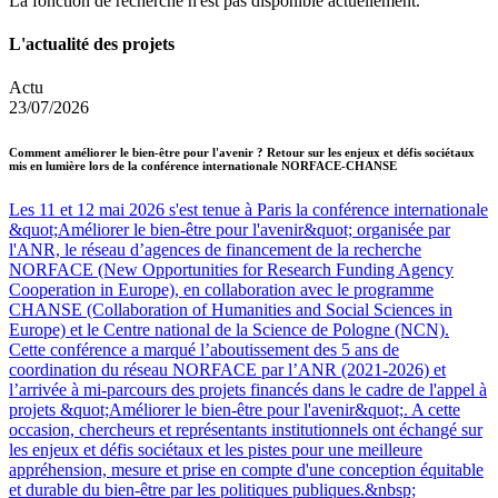
La fonction de recherche n'est pas disponible actuellement.
L'actualité des projets
Actu
23/07/2026
Comment améliorer le bien-être pour l'avenir ? Retour sur les enjeux et défis sociétaux
mis en lumière lors de la conférence internationale NORFACE-CHANSE
Les 11 et 12 mai 2026 s'est tenue à Paris la conférence internationale
&quot;Améliorer le bien-être pour l'avenir&quot; organisée par
l'ANR, le réseau d’agences de financement de la recherche
NORFACE (New Opportunities for Research Funding Agency
Cooperation in Europe), en collaboration avec le programme
CHANSE (Collaboration of Humanities and Social Sciences in
Europe) et le Centre national de la Science de Pologne (NCN).
Cette conférence a marqué l’aboutissement des 5 ans de
coordination du réseau NORFACE par l’ANR (2021-2026) et
l’arrivée à mi-parcours des projets financés dans le cadre de l'appel à
projets &quot;Améliorer le bien-être pour l'avenir&quot;. A cette
occasion, chercheurs et représentants institutionnels ont échangé sur
les enjeux et défis sociétaux et les pistes pour une meilleure
appréhension, mesure et prise en compte d'une conception équitable
et durable du bien-être par les politiques publiques.&nbsp;